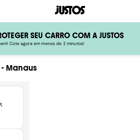
ROTEGER SEU CARRO COM A JUSTOS
 bem! Cote agora em menos de 2 minutos!
-
Manaus
M,