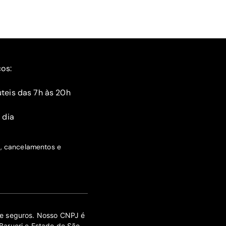
ços:
teis das 7h às 20h
 dia
s, cancelamentos e
 de seguros. Nosso CNPJ é
Barueri e Estado de São