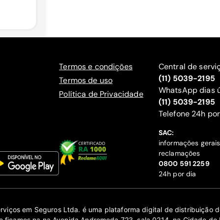
Termos e condições
Central de servi
(11) 5039-2195
Termos de uso
WhatsApp dias ú
Política de Privacidade
(11) 5039-2195
‍Telefone 24h por
SAC:
informações gerai
reclamações
‍0800 591 2259
24h por dia
erviços em Seguros Ltda. é uma plataforma digital de distribuição
 ficamos na na Avenida Andromeda 723, sala 0214, na Cidade de 