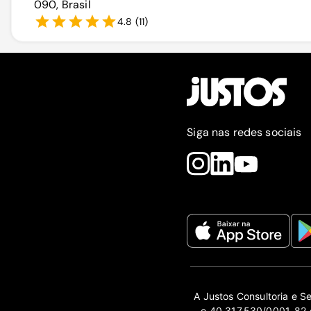
090, Brasil
4.8
(
11
)
Siga nas redes sociais
A Justos Consultoria e S
o 40.317.530/0001-82 e