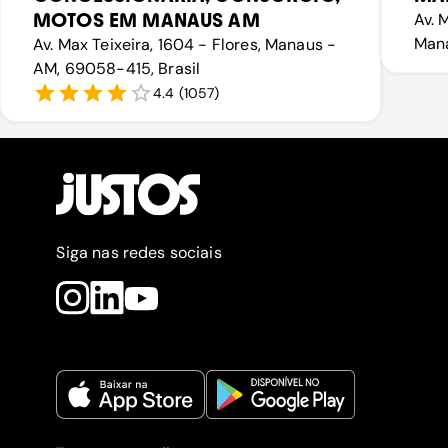
MOTOS EM MANAUS AM
Av. 
Mana
Av. Max Teixeira, 1604 - Flores, Manaus -
AM, 69058-415, Brasil
4.4
(
1057
)
Siga nas redes sociais