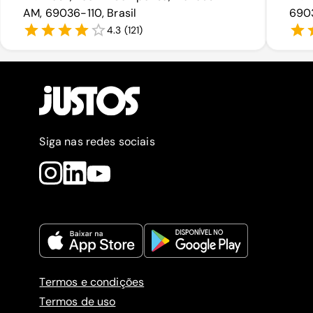
AM, 69036-110, Brasil
6903
4.3
(
121
)
Siga nas redes sociais
Termos e condições
Termos de uso