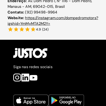
Endereço:
Av. Dom Pedro I, N° 1116 - Dom Pedro,
Manaus - AM, 69042-015, Brasil
Contato:
(92) 99498-9964
Website:
https://instagram.com/dompedromotors?
igshid=YmMyMTA2M2Y=
4.9
(
24
)
Siga nas redes sociais