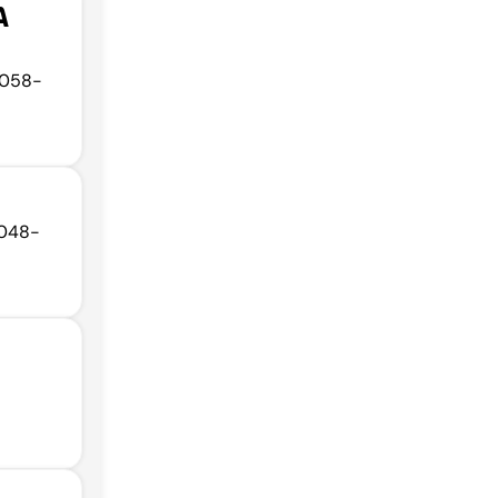
A
9058-
9048-