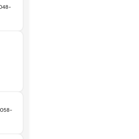
9048-
69058-