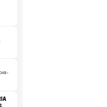
,
9048-
IA
S