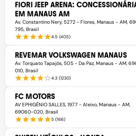
FIORI JEEP ARENA: CONCESSIONÁRI
EM MANAUS AM
Av. Constantino Nery, 5272 - Flores, Manaus - AM, 6
795, Brasil
4.5
(
405
)
REVEMAR VOLKSWAGEN MANAUS
Av. Torquato Tapajós, 505 - Da Paz, Manaus - AM, 6
010, Brasil
4.3
(
1230
)
FC MOTORS
AV EPHIGÊNIO SALLES, 1977 - Aleixo, Manaus - AM,
69060-020, Brasil
5
(
166
)