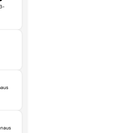
73-
naus
Manaus