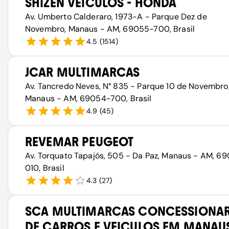
SHIZEN VEÍCULOS - HONDA
Av. Umberto Calderaro, 1973-A - Parque Dez de
Novembro, Manaus - AM, 69055-700, Brasil
4.5
(
1514
)
JCAR MULTIMARCAS
Av. Tancredo Neves, N° 835 - Parque 10 de Novembro
Manaus - AM, 69054-700, Brasil
4.9
(
45
)
REVEMAR PEUGEOT
Av. Torquato Tapajós, 505 - Da Paz, Manaus - AM, 6
010, Brasil
4.3
(
27
)
SCA MULTIMARCAS CONCESSIONAR
DE CARROS E VEICULOS EM MANAU