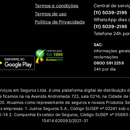
Termos e condições
Central de servi
(11) 5039-2195
Termos de uso
WhatsApp dias ú
Política de Privacidade
(11) 5039-2195
‍Telefone 24h por
SAC:
informações gerai
reclamações
‍0800 591 2259
24h por dia
erviços em Seguros Ltda. é uma plataforma digital de distribuição
 ficamos na na Avenida Andromeda 723, sala 0214, na Cidade de 
0. Atuamos como representante de seguros e nossos Produtos Se
as empresas: 1. Justos Seguros S.A., Código SUSEP nº 02241 sob o
14 2. Companhia Excelsior de Seguros, Código SUSEP nº 05690 
15414.620093/2021-31