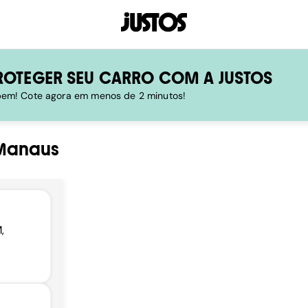
ROTEGER SEU CARRO COM A JUSTOS
 bem! Cote agora em menos de 2 minutos!
Manaus
,