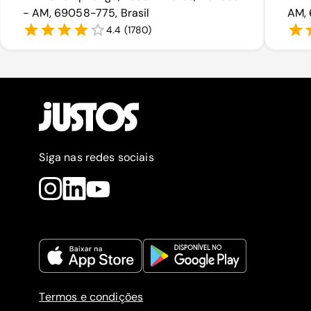
- AM, 69058-775, Brasil
AM, 
4.4
(
1780
)
Siga nas redes sociais
Termos e condições