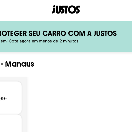
ROTEGER SEU CARRO COM A JUSTOS
 bem! Cote agora em menos de 2 minutos!
-
Manaus
099-