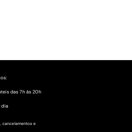
ços:
teis das 7h às 20h
 dia
s, cancelamentos e