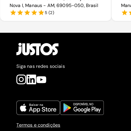
Nova I, Manaus - AM, 69095-050, Brasil
Mana
5
(
2
)
Siga nas redes sociais
Termos e condições