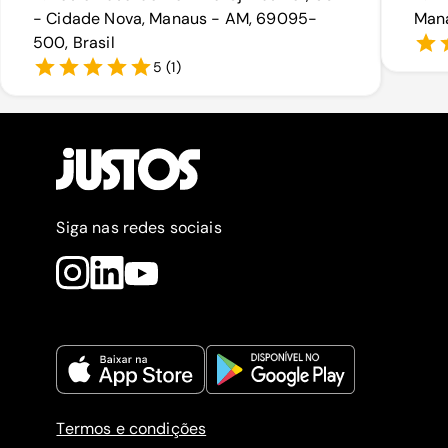
- Cidade Nova, Manaus - AM, 69095-
Mana
500, Brasil
5
(
1
)
Siga nas redes sociais
Termos e condições