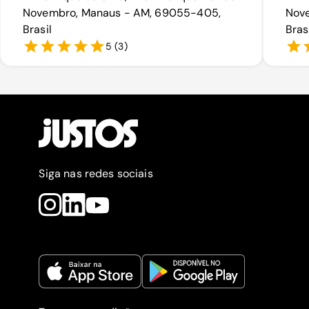
Novembro, Manaus - AM, 69055-405,
Nov
Brasil
Bras
5
(
3
)
Siga nas redes sociais