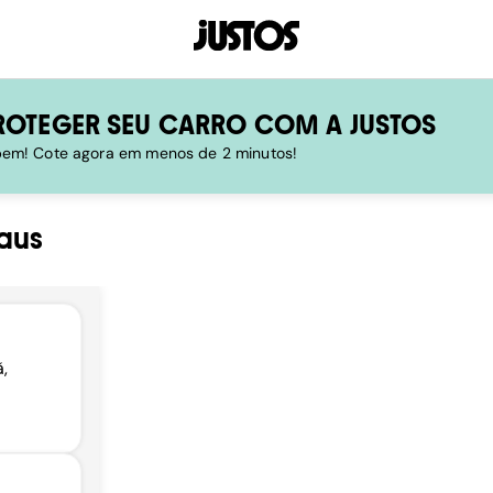
ROTEGER SEU CARRO COM A JUSTOS
 bem! Cote agora em menos de 2 minutos!
aus
,