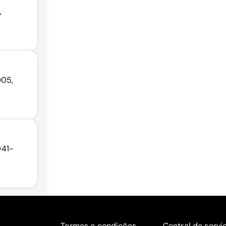
,
005,
041-
Termos e condições
Central de servi