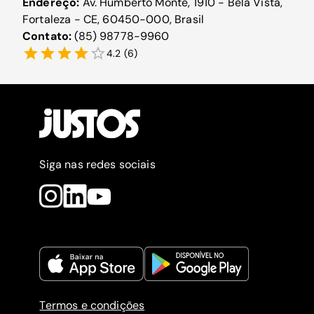
Endereço:
Av. Humberto Monte, 1910 - Bela Vista,
Fortaleza - CE, 60450-000, Brasil
Contato:
(85) 98778-9960
4.2
(
6
)
Siga nas redes sociais
Termos e condições