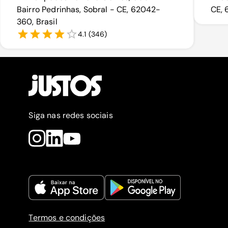
Bairro Pedrinhas, Sobral - CE, 62042-
CE, 
360, Brasil
4.1
(
346
)
Siga nas redes sociais
Termos e condições