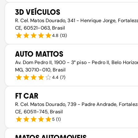
3D VEÍCULOS
R. Cel. Matos Dourado, 341 - Henrique Jorge, Fortalez
CE, 60521-063, Brasil
4.8
(
13
)
AUTO MATTOS
Av. Dom Pedro II, 1900 - 3° piso - Pedro II, Belo Horizo
MG, 30710-010, Brasil
4.4
(
7
)
FT CAR
R. Cel. Matos Dourado, 739 - Padre Andrade, Fortalez
CE, 60511-745, Brasil
5
(
1
)
MATOS AUTOMOVEIS