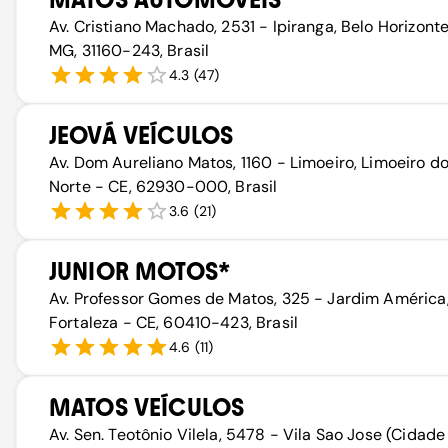
Av. Cristiano Machado, 2531 - Ipiranga, Belo Horizonte
MG, 31160-243, Brasil
4.3
(
47
)
JEOVÁ VEÍCULOS
Av. Dom Aureliano Matos, 1160 - Limoeiro, Limoeiro d
Norte - CE, 62930-000, Brasil
3.6
(
21
)
JUNIOR MOTOS*
Av. Professor Gomes de Matos, 325 - Jardim América
Fortaleza - CE, 60410-423, Brasil
4.6
(
11
)
MATOS VEÍCULOS
Av. Sen. Teotônio Vilela, 5478 - Vila Sao Jose (Cidade