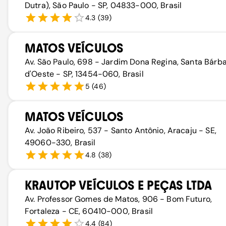
Dutra), São Paulo - SP, 04833-000, Brasil
4.3
(
39
)
MATOS VEÍCULOS
Av. São Paulo, 698 - Jardim Dona Regina, Santa Bárb
d'Oeste - SP, 13454-060, Brasil
5
(
46
)
MATOS VEÍCULOS
Av. João Ribeiro, 537 - Santo Antônio, Aracaju - SE,
49060-330, Brasil
4.8
(
38
)
KRAUTOP VEÍCULOS E PEÇAS LTDA
Av. Professor Gomes de Matos, 906 - Bom Futuro,
Fortaleza - CE, 60410-000, Brasil
4.4
(
84
)