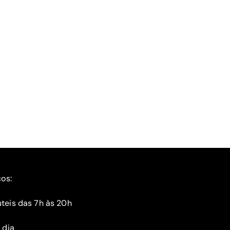
ços:
teis das 7h às 20h
 dia