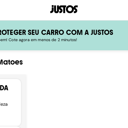
ROTEGER SEU CARRO COM A JUSTOS
 bem! Cote agora em menos de 2 minutos!
Matoes
NDA
leza