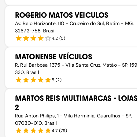
ROGERIO MATOS VEICULOS
Av. Belo Horizonte, 110 - Cruzeiro do Sul, Betim - MG,
32672-758, Brasil
4.2
(
5
)
MATONENSE VEÍCULOS
R. Rui Barbosa, 1375 - Vila Santa Cruz, Matão - SP, 1
330, Brasil
5
(
2
)
MARTOS REIS MULTIMARCAS - LOJAS 
2
Rua Anton Philips, 1 - Vila Herminia, Guarulhos - SP,
07030-010, Brasil
4.7
(
79
)