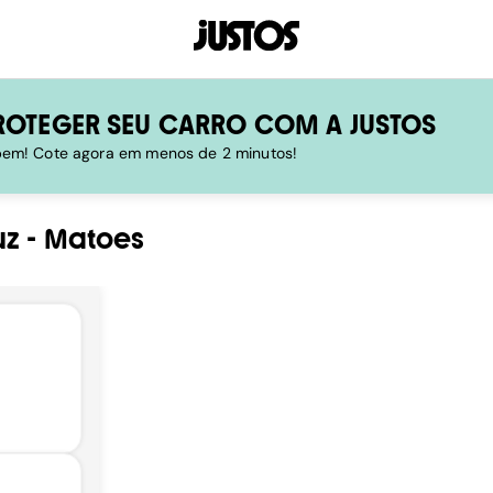
ROTEGER SEU CARRO COM A JUSTOS
 bem! Cote agora em menos de 2 minutos!
uz
-
Matoes