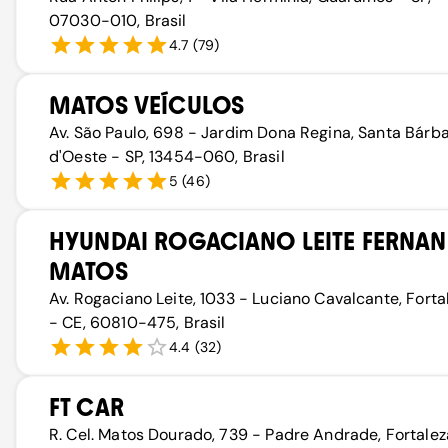
07030-010, Brasil
4.7
(
79
)
MATOS VEÍCULOS
Av. São Paulo, 698 - Jardim Dona Regina, Santa Bárb
d'Oeste - SP, 13454-060, Brasil
5
(
46
)
HYUNDAI ROGACIANO LEITE FERNA
MATOS
Av. Rogaciano Leite, 1033 - Luciano Cavalcante, Forta
- CE, 60810-475, Brasil
4.4
(
32
)
FT CAR
R. Cel. Matos Dourado, 739 - Padre Andrade, Fortalez