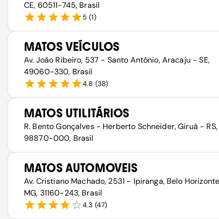
CE, 60511-745, Brasil
5
(
1
)
MATOS VEÍCULOS
Av. João Ribeiro, 537 - Santo Antônio, Aracaju - SE,
49060-330, Brasil
4.8
(
38
)
MATOS UTILITÁRIOS
R. Bento Gonçalves - Herberto Schneider, Giruá - RS,
98870-000, Brasil
MATOS AUTOMOVEIS
Av. Cristiano Machado, 2531 - Ipiranga, Belo Horizonte
MG, 31160-243, Brasil
4.3
(
47
)