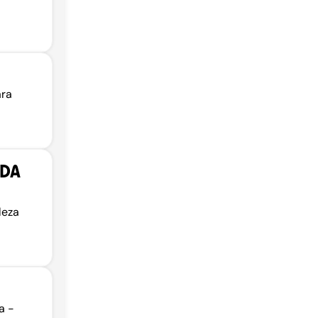
ara
NDA
leza
a -