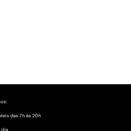
ços:
teis das 7h às 20h
 dia