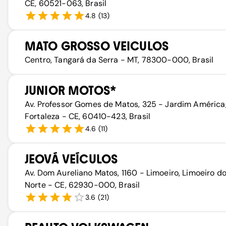
CE, 60521-063, Brasil
4.8
(
13
)
MATO GROSSO VEICULOS
Centro, Tangará da Serra - MT, 78300-000, Brasil
JUNIOR MOTOS*
Av. Professor Gomes de Matos, 325 - Jardim América
Fortaleza - CE, 60410-423, Brasil
4.6
(
11
)
JEOVÁ VEÍCULOS
Av. Dom Aureliano Matos, 1160 - Limoeiro, Limoeiro d
Norte - CE, 62930-000, Brasil
3.6
(
21
)