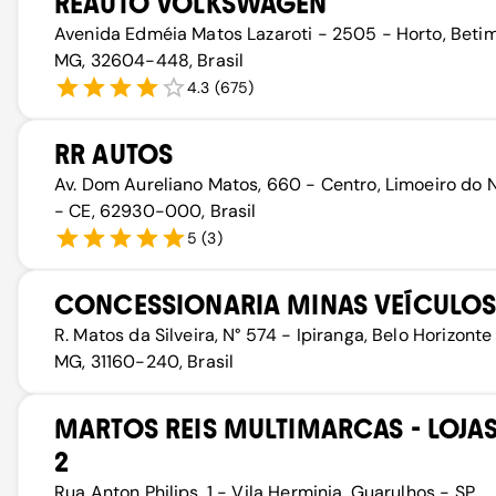
REAUTO VOLKSWAGEN
Avenida Edméia Matos Lazaroti - 2505 - Horto, Beti
MG, 32604-448, Brasil
4.3
(
675
)
RR AUTOS
Av. Dom Aureliano Matos, 660 - Centro, Limoeiro do 
- CE, 62930-000, Brasil
5
(
3
)
CONCESSIONARIA MINAS VEÍCULO
R. Matos da Silveira, N° 574 - Ipiranga, Belo Horizonte
MG, 31160-240, Brasil
MARTOS REIS MULTIMARCAS - LOJAS 
2
Rua Anton Philips, 1 - Vila Herminia, Guarulhos - SP,