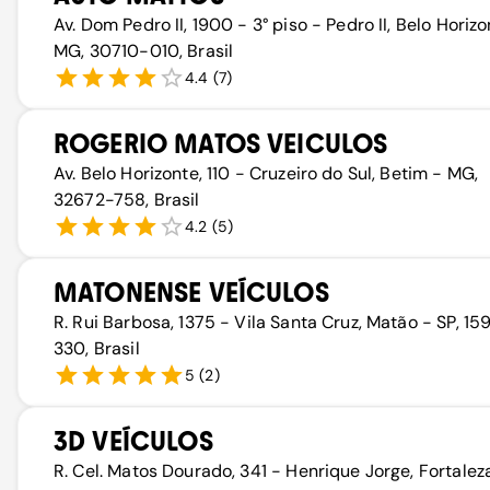
Av. Dom Pedro II, 1900 - 3° piso - Pedro II, Belo Horizo
MG, 30710-010, Brasil
4.4
(
7
)
ROGERIO MATOS VEICULOS
Av. Belo Horizonte, 110 - Cruzeiro do Sul, Betim - MG,
32672-758, Brasil
4.2
(
5
)
MATONENSE VEÍCULOS
R. Rui Barbosa, 1375 - Vila Santa Cruz, Matão - SP, 1
330, Brasil
5
(
2
)
3D VEÍCULOS
R. Cel. Matos Dourado, 341 - Henrique Jorge, Fortalez