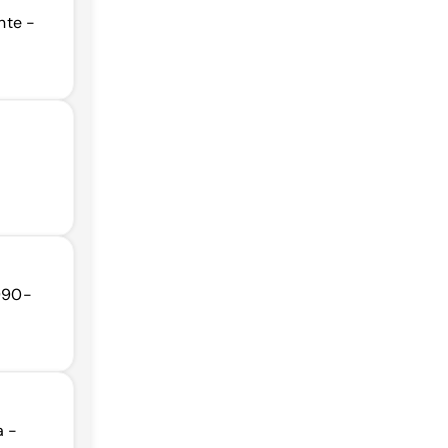
nte -
5990-
a -