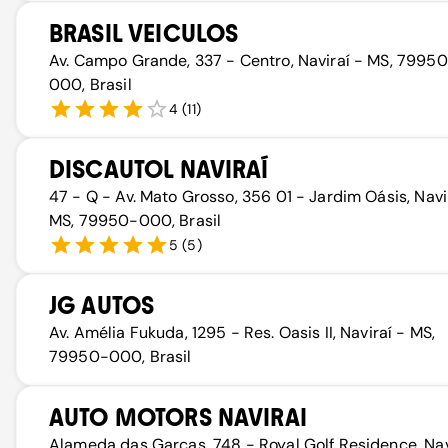
BRASIL VEICULOS
Av. Campo Grande, 337 - Centro, Naviraí - MS, 7995
000, Brasil
4
(
11
)
DISCAUTOL NAVIRAÍ
47 - Q - Av. Mato Grosso, 356 01 - Jardim Oásis, Navi
MS, 79950-000, Brasil
5
(
5
)
JG AUTOS
Av. Amélia Fukuda, 1295 - Res. Oasis II, Naviraí - MS,
79950-000, Brasil
AUTO MOTORS NAVIRAI
Alameda das Garças, 748 - Royal Golf Residence, Nav