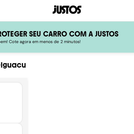
ROTEGER SEU CARRO COM A JUSTOS
 bem! Cote agora em menos de 2 minutos!
-Iguacu