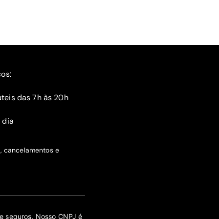
ços:
teis das 7h às 20h
 dia
s, cancelamentos e
 de seguros. Nosso CNPJ é