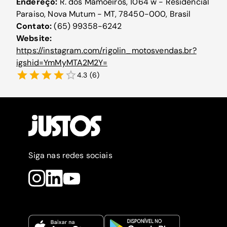
Endereço:
R. dos Mamoeiros, 1064 w - Residencial
Paraiso, Nova Mutum - MT, 78450-000, Brasil
Contato:
(65) 99358-6242
Website:
https://instagram.com/rigolin_motosvendas.br?
igshid=YmMyMTA2M2Y=
4.3
(
6
)
Siga nas redes sociais