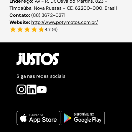
Endereço:
Av - R. Dr. Osvaldo Martins, 823 -
Timbaúba, Nova Russas - CE, 62200-000, Brasil
Contato:
(88) 3672-0271
Website:
http://www.potymotos.com.br/
4.7
(
6
)
Siga nas redes sociais