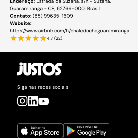
Endereço:
Estrada da Suzana, s/n - Suzana,
Guaramiranga - CE, 62766-000, Brasil
Contato:
(85) 99635-1609
Website:
https://www.airbnb.com/h/chaledocheguaramiranga
4.7
(
22
)
Siga nas redes sociais