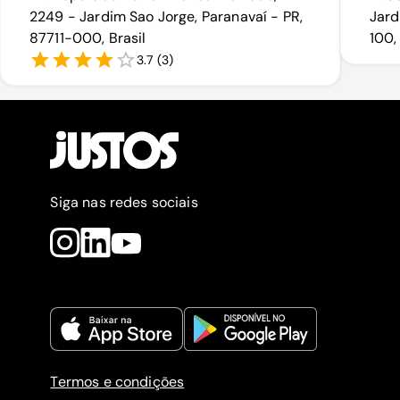
2249 - Jardim Sao Jorge, Paranavaí - PR,
Jard
87711-000, Brasil
100,
3.7
(
3
)
Siga nas redes sociais
Termos e condições