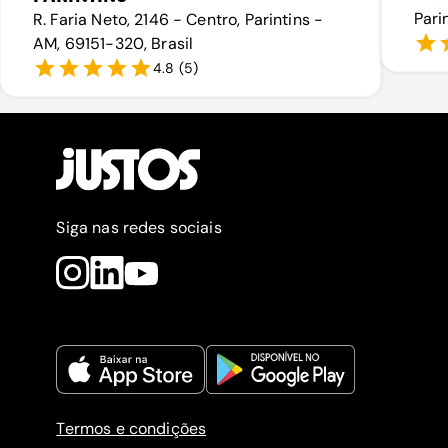
Pari
R. Faria Neto, 2146 - Centro, Parintins -
AM, 69151-320, Brasil
4.8
(
5
)
Siga nas redes sociais
Termos e condições