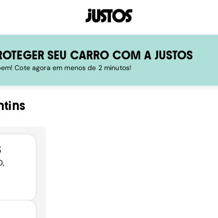
ROTEGER SEU CARRO COM A JUSTOS
 bem! Cote agora em menos de 2 minutos!
ntins
S
0,