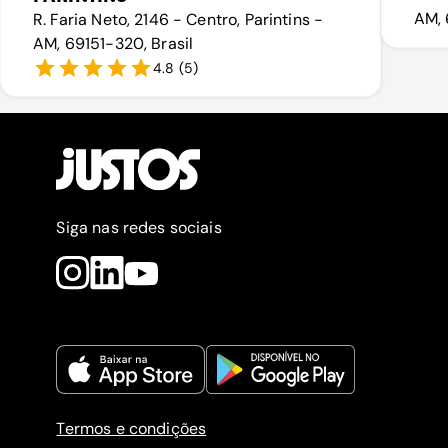
AM, 
R. Faria Neto, 2146 - Centro, Parintins -
AM, 69151-320, Brasil
4.8
(
5
)
Siga nas redes sociais
Termos e condições