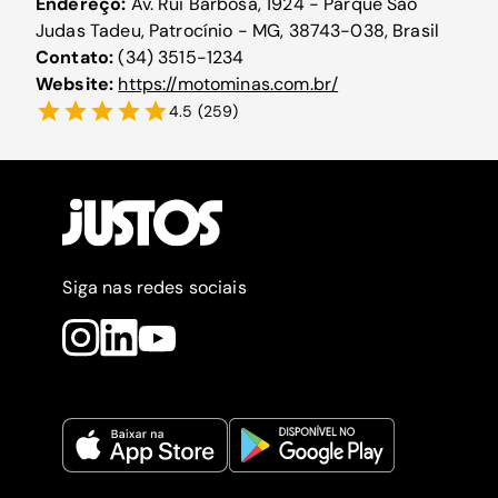
Endereço:
Av. Rui Barbosa, 1924 - Parque Sao
Judas Tadeu, Patrocínio - MG, 38743-038, Brasil
Contato:
(34) 3515-1234
Website:
https://motominas.com.br/
4.5
(
259
)
Siga nas redes sociais