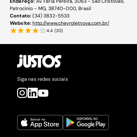
Endereço:
Av. Faria Pereira, 3063 - São Cristovao,
Patrocínio - MG, 38740-000, Brasil
Contato:
(34) 3832-5533
Website:
http://www.chevroletnova.com.br/
4.4
(
20
)
Siga nas redes sociais