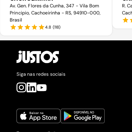
Av. Gen. Flores da Cunha, 347 - Vila Bom
R. C
Principio, Cachoeirinha - RS, 94910-000,
Cach
Brasil
4.8
(
118
)
Siga nas redes sociais