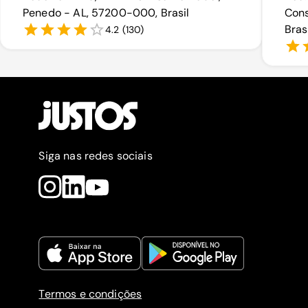
Penedo - AL, 57200-000, Brasil
Cons
Bras
4.2
(
130
)
Siga nas redes sociais
Termos e condições