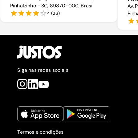
Pinhalzinho - SC, 89870-000, Brasil
Av. 
Pinh
4
(
26
)
Siga nas redes sociais
Termos e condições