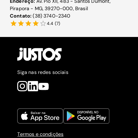
Endereço:
Av. Pio XII, 483 - Santos Dumont,
Pirapora - MG, 39270-000, Brasil
Contato:
(38) 3740-2340
4.4
(
7
)
Siga nas redes sociais
Termos e condições