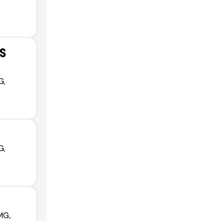
S
G,
G,
MG,