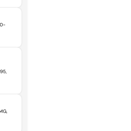
30-
95,
 MG,