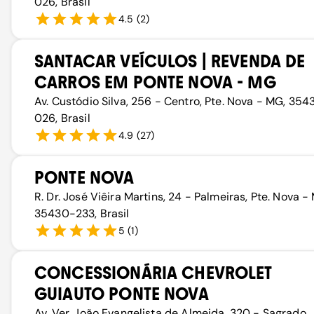
026, Brasil
4.5
(
2
)
SANTACAR VEÍCULOS | REVENDA DE
CARROS EM PONTE NOVA - MG
Av. Custódio Silva, 256 - Centro, Pte. Nova - MG, 354
026, Brasil
4.9
(
27
)
PONTE NOVA
R. Dr. José Viêira Martins, 24 - Palmeiras, Pte. Nova -
35430-233, Brasil
5
(
1
)
CONCESSIONÁRIA CHEVROLET
GUIAUTO PONTE NOVA
Av. Ver. João Evangelista de Almeida, 320 - Sagrado