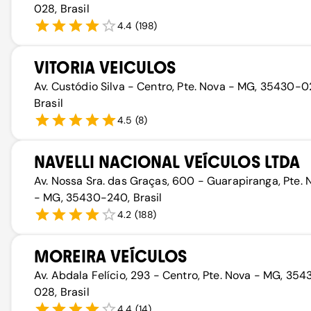
028, Brasil
4.4
(
198
)
VITORIA VEICULOS
Av. Custódio Silva - Centro, Pte. Nova - MG, 35430-0
Brasil
4.5
(
8
)
NAVELLI NACIONAL VEÍCULOS LTDA
Av. Nossa Sra. das Graças, 600 - Guarapiranga, Pte. 
- MG, 35430-240, Brasil
4.2
(
188
)
MOREIRA VEÍCULOS
Av. Abdala Felício, 293 - Centro, Pte. Nova - MG, 354
028, Brasil
4.4
(
14
)