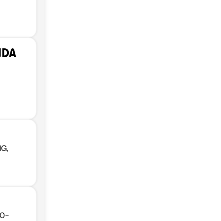
l
NDA
MG,
30-