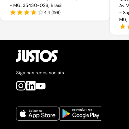
- MG, 35430-028, Brasil
Av. 
- Sa
4.4
(
198
)
MG, 
Siga nas redes sociais