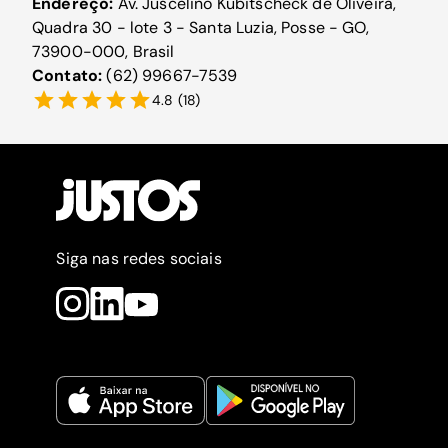
Endereço:
Av. Juscelino Kubitscheck de Oliveira,
Quadra 30 - lote 3 - Santa Luzia, Posse - GO,
73900-000, Brasil
Contato:
(62) 99667-7539
4.8
(
18
)
Siga nas redes sociais