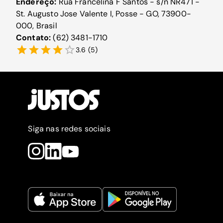
Endereço:
Rua Francelina F Santos - s/n NR471 -
St. Augusto Jose Valente I, Posse - GO, 73900-
000, Brasil
Contato:
(62) 3481-1710
3.6
(
5
)
Siga nas redes sociais