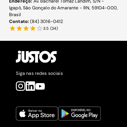
Endereço:
Av. Bacharel Tomaz Landim, S/N -
Igapó, São Gonçalo do Amarante - RN, 59104-000,
Brasil
Contato:
(84) 3016-0412
3.5
(
34
)
Siga nas redes sociais