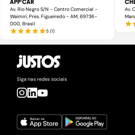
APP'CAR
CH
Av. Rio Negro S/N - Centro Comercial -
Av. 
Waimiri, Pres. Figueiredo - AM, 69736-
Mana
000, Brasil
5
(
1
)
Siga nas redes sociais