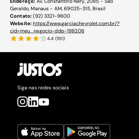
Endereço:
Av. Constantino Nery, 2085 - São
Geraldo, Manaus - AM, 69025-315, Brasil
Contato:
(92) 3321-9600
Website:
https://www.garciachevrolet.com.br/?
cid=meu_negocio-ddp-198206
4.4
(
1151
)
Siga nas redes sociais