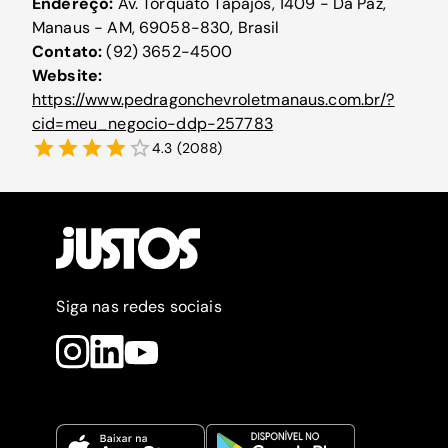
Endereço:
Av. Torquato Tapajós, 1409 - Da Paz,
Manaus - AM, 69058-830, Brasil
Contato:
(92) 3652-4500
Website:
https://www.pedragonchevroletmanaus.com.br/?
cid=meu_negocio-ddp-257783
4.3
(
2088
)
Siga nas redes sociais