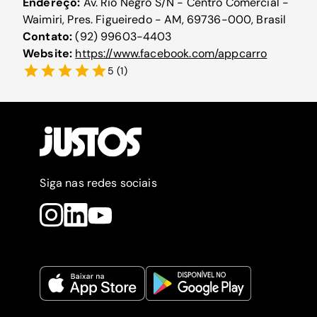
Endereço:
Av. Rio Negro S/N - Centro Comercial -
Waimiri, Pres. Figueiredo - AM, 69736-000, Brasil
Contato:
(92) 99603-4403
Website:
https://www.facebook.com/appcarro
5
(
1
)
Siga nas redes sociais