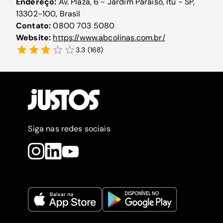
Endereço:
Av. Plaza, 6 - Jardim Paraiso, Itu - SP,
13302-100, Brasil
Contato:
0800 703 5080
Website:
https://www.abcolinas.com.br/
3.3
(
168
)
Siga nas redes sociais