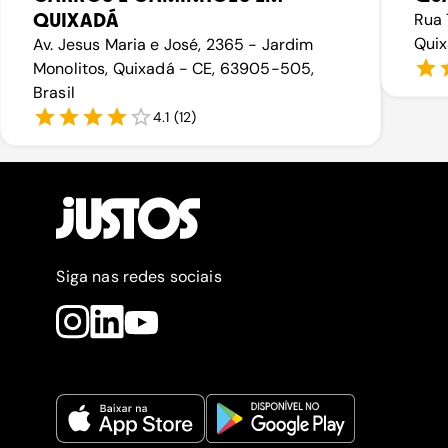
QUIXADÁ
Rua 
Quix
Av. Jesus Maria e José, 2365 - Jardim
Monolitos, Quixadá - CE, 63905-505,
Brasil
4.1
(
12
)
Siga nas redes sociais