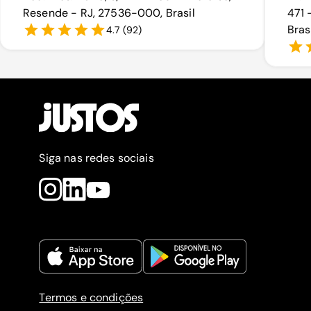
Resende - RJ, 27536-000, Brasil
471 
Bras
4.7
(
92
)
Siga nas redes sociais
Termos e condições