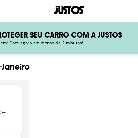
ROTEGER SEU CARRO COM A JUSTOS
 bem! Cote agora em menos de 2 minutos!
-Janeiro
75-