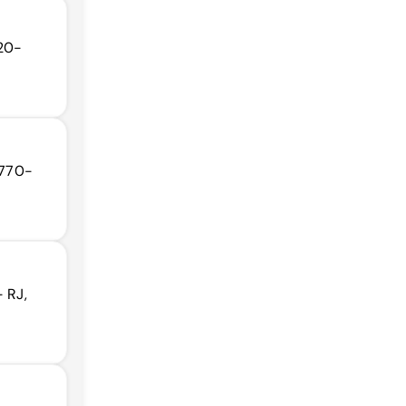
720-
2770-
- RJ,