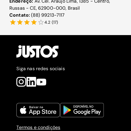
Endereço:
Av. Cel. Araújo Lima, 1385 - Centro,
Russas - CE, 62900-000, Brasil
Contato:
(88) 99213-7117
4.2
(
17
)
Siga nas redes sociais
Termos e condições