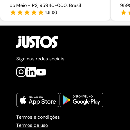
do Meio - RS, 95940-000, Brasil
9590
4.5
(
8
)
Siga nas redes sociais
Termos e condições
Termos de uso