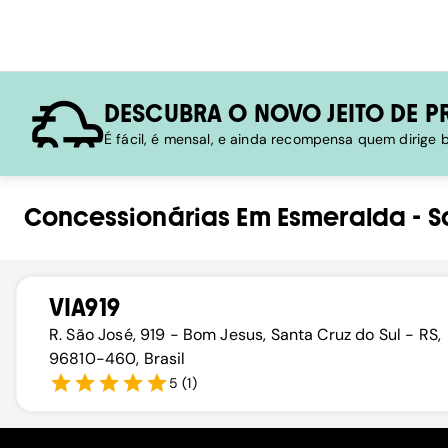
DESCUBRA O NOVO JEITO DE P
É fácil, é mensal, e ainda recompensa quem dirige
Concessionárias
Em
Esmeralda
-
S
VIA919
R. São José, 919 - Bom Jesus, Santa Cruz do Sul - RS,
96810-460, Brasil
5
(
1
)