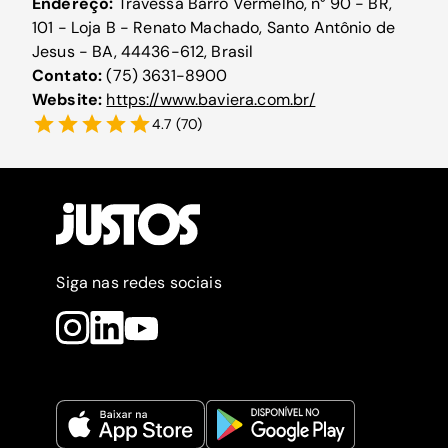
Endereço:
Travessa Barro Vermelho, n° 90 - BR,
101 - Loja B - Renato Machado, Santo Antônio de
Jesus - BA, 44436-612, Brasil
Contato:
(75) 3631-8900
Website:
https://www.baviera.com.br/
4.7
(
70
)
Siga nas redes sociais