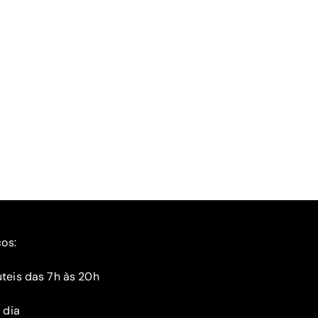
ços:
teis das 7h às 20h
 dia