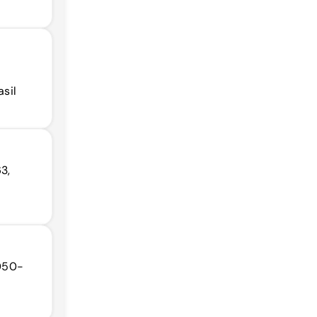
asil
63,
1050-