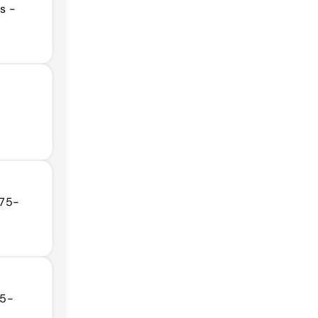
s -
075-
15-