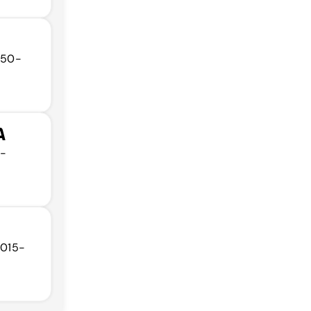
1050-
A
5-
1015-