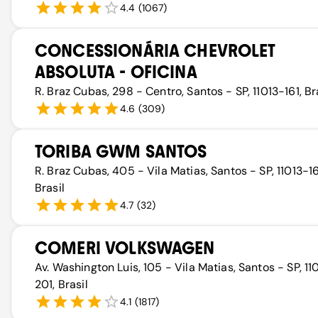
4.4
(
1067
)
CONCESSIONÁRIA CHEVROLET
ABSOLUTA - OFICINA
R. Braz Cubas, 298 - Centro, Santos - SP, 11013-161, Br
4.6
(
309
)
TORIBA GWM SANTOS
R. Braz Cubas, 405 - Vila Matias, Santos - SP, 11013-1
Brasil
4.7
(
32
)
COMERI VOLKSWAGEN
Av. Washington Luis, 105 - Vila Matias, Santos - SP, 1
201, Brasil
4.1
(
1817
)