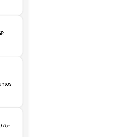
P,
Santos
1075-