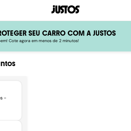
ROTEGER SEU CARRO COM A JUSTOS
 bem! Cote agora em menos de 2 minutos!
ntos
s -