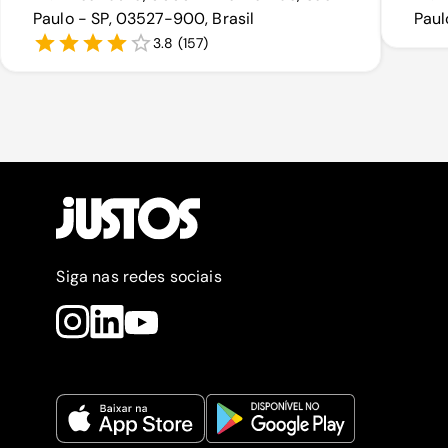
Paulo - SP, 03527-900, Brasil
Paul
3.8
(
157
)
Siga nas redes sociais